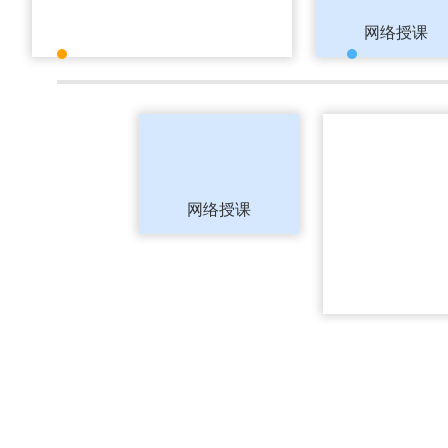
使小学文化也不怕
网络授课
工作忙 没时
网络授课
网络授课,不用
着躺着都能学