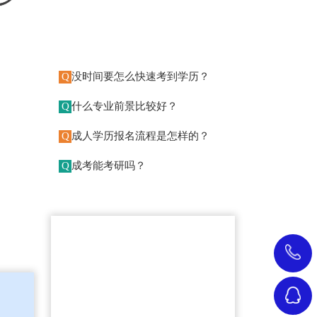
Q
没时间要怎么快速考到学历？
Q
什么专业前景比较好？
Q
成人学历报名流程是怎样的？
Q
成考能考研吗？
李
经济差 没余钱
总：
学费可分期，0利息、0首付 拒
客服