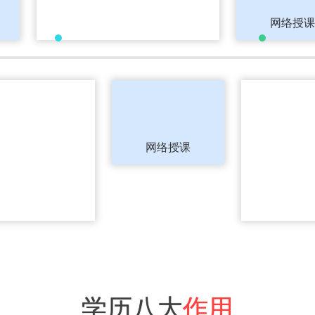
案，学习不用担忧
网络授课
间
毕业难 考
网络授课
出家门,坐着站
精选重点院
能申请部分
学历八大
作用